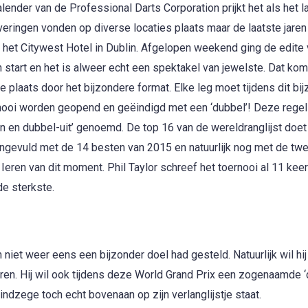
kalender van de Professional Darts Corporation prijkt het als het l
everingen vonden op diverse locaties plaats maar de laatste jaren
n het Citywest Hotel in Dublin.
Afgelopen weekend ging de edite 
 start en het is alweer echt een spektakel van jewelste. Dat komt
te plaats door het bijzondere format. Elke leg moet tijdens dit bi
nooi worden geopend en geëindigd met een ‘dubbel’! Deze regel
in en dubbel-uit’ genoemd. De top 16 van de wereldranglijst doe
ngevuld met de 14 besten van 2015 en natuurlijk nog met de tw
 Ieren van dit moment. Phil Taylor schreef het toernooi al 11 keer
e sterkste.
 niet weer eens een bijzonder doel had gesteld. Natuurlijk wil hij
eren. Hij wil ook tijdens deze World Grand Prix een zogenaamde 
indzege toch echt bovenaan op zijn verlanglijstje staat.