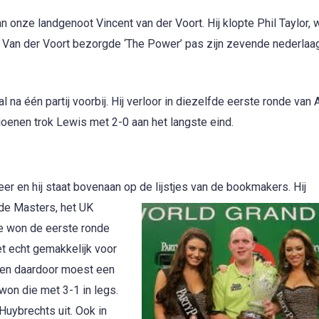
 onze landgenoot Vincent van der Voort. Hij klopte Phil Taylor,
or. Van der Voort bezorgde ‘The Power’ pas zijn zevende nederlaag
a één partij voorbij. Hij verloor in diezelfde eerste ronde van 
oenen trok Lewis met 2-0 aan het langste eind.
r en hij staat bovenaan op de lijstjes van de bookmakers. Hij
e de Mas
ters, het UK
e won de eerste ronde
t echt gemakkelijk voor
t en daardoor moest een
on die met 3-1 in legs.
uybrechts uit. Ook in