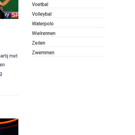
Voetbal
Volleybal
Waterpolo
Wielrennen
Zeilen
Zwemmen
artij met
een
ag