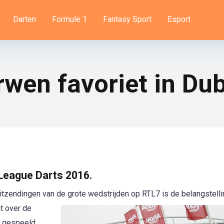
Darten
Formule 1
Fantasy Sport
Esport
wen favoriet in Dub
 League Darts 2016.
-uitzendingen van de
grote wedstrijden op RTL7 is de belangstell
t over de
t gespeeld