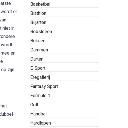
aatste
Basketbal
 wordt er
Biathlon
van
Biljarten
 niet in
Bobsleeën
jzondere
Boksen
 wordt
Dammen
t mee en
Darten
ee
E-Sport
 op zijn
Eregallerij
Fantasy Sport
Formule 1
Golf
 het
Handbal
‘dubbel-
Hardlopen