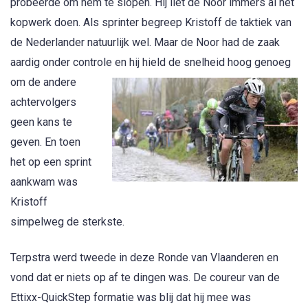
probeerde om hem te slopen. Hij liet de Noor immers al het
kopwerk doen. Als sprinter begreep Kristoff de taktiek van
de Nederlander natuurlijk wel. Maar de Noor had de zaak
aardig onder controle en hij hield de snelheid hoog genoeg
om de and
ere
achtervolgers
geen kans te
geven. En toen
het op een sprint
aankwam was
Kristoff
simpelweg de sterkste.
Terpstra werd tweede in deze Ronde van Vlaanderen en
vond dat er niets op af te dingen was. De coureur van de
Ettixx-QuickStep formatie was blij dat hij mee was