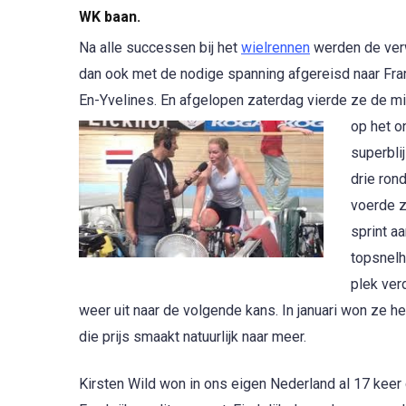
WK baan.
Na alle successen bij het
wielrennen
werden de verw
dan ook met de nodige spanning afgereisd naar Fran
En-Yvelines. En afgelopen zaterdag vierde ze de m
op het o
superbli
drie ron
voerde z
sprint aa
topsnelh
plek ver
weer uit naar de volgende kans. In januari won ze h
die prijs smaakt natuurlijk naar meer.
Kirsten Wild won in ons eigen Nederland al 17 keer 