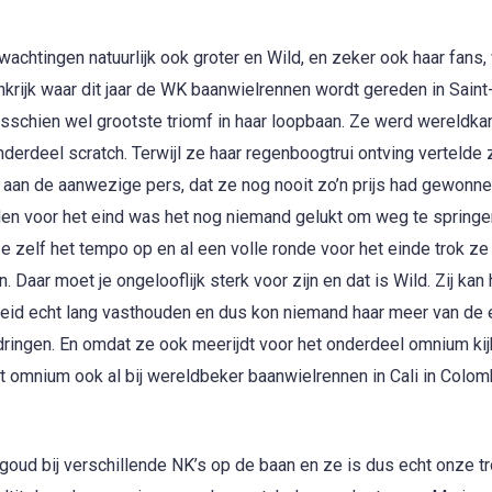
achtingen natuurlijk ook groter en Wild, en zeker ook haar fans,
krijk waar dit jaar de WK baanwielrennen wordt gereden in Saint
isschien wel grootste triomf in haar loopbaan. Ze werd wereldk
nderdeel scratch. Terwijl ze haar regenboogtrui on
tving vertelde 
j aan de aanwezige pers, dat ze nog nooit zo’n prijs had gewonne
den voor het eind was het nog niemand gelukt om weg te springe
e zelf het tempo op en al een volle ronde voor het einde trok ze
n. Daar moet je ongelooflijk sterk voor zijn en dat is Wild. Zij kan 
eid echt lang vasthouden en dus kon niemand haar meer van de 
dringen. En omdat ze ook meerijdt voor het onderdeel omnium kijk
et omnium ook al bij wereldbeker baanwielrennen in Cali in Colom
goud bij verschillende NK’s op de baan en ze is dus echt onze tr