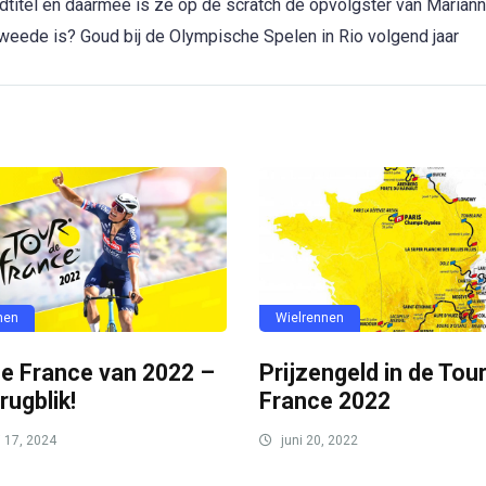
ldtitel en daarmee is ze op de scratch de opvolgster van Marian
eede is? Goud bij de Olympische Spelen in Rio volgend jaar
nen
Wielrennen
de France van 2022 –
Prijzengeld in de Tou
rugblik!
France 2022
i 17, 2024
juni 20, 2022