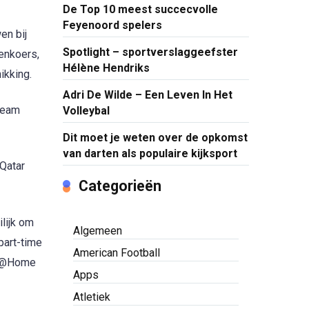
De Top 10 meest succecvolle
Feyenoord spelers
en bij
Spotlight – sportverslaggeefster
enkoers,
Hélène Hendriks
ikking.
Adri De Wilde – Een Leven In Het
 team
Volleybal
Dit moet je weten over de opkomst
van darten als populaire kijksport
 Qatar
Categorieën
ilijk om
Algemeen
part-time
American Football
et @Home
Apps
Atletiek