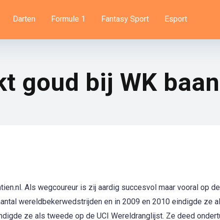
Darten
Formule 1
Fantasy Sport
Esport
kt goud bij WK baan
ntien.nl. Als wegcoureur is zij aardig succesvol maar vooral op d
aantal wereldbekerwedstrijden en in 2009 en 2010 eindigde ze a
indigde ze als tweede op de UCI Wereldranglijst. Ze deed onder