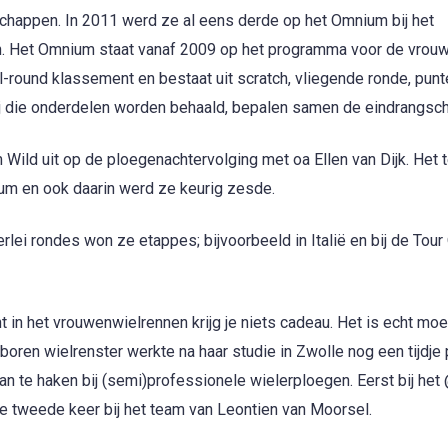
appen. In 2011 werd ze al eens derde op het Omnium bij het
 Het Omnium staat vanaf 2009 op het programma voor de vrouw
round klassement en bestaat uit scratch, vliegende ronde, punt
e bij die onderdelen worden behaald, bepalen samen de eindrangsch
Wild uit op de ploegenachtervolging met oa Ellen van Dijk. Het
um en ook daarin werd ze keurig zesde.
rlei rondes won ze etappes; bijvoorbeeld in Italië en bij de Tour
 in het vrouwenwielrennen krijg je niets cadeau. Het is echt moe
boren wielrenster werkte na haar studie in Zwolle nog een tijdje 
aan te haken bij (semi)professionele wielerploegen. Eerst bij h
e tweede keer bij het team van Leontien van Moorsel.