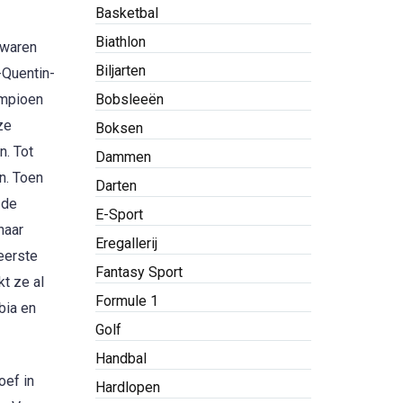
Basketbal
Biathlon
 waren
Biljarten
-Quentin-
ampioen
Bobsleeën
ze
Boksen
n. Tot
Dammen
n. Toen
Darten
 de
E-Sport
haar
Eregallerij
eerste
Fantasy Sport
t ze al
Formule 1
bia en
Golf
Handbal
oef in
Hardlopen