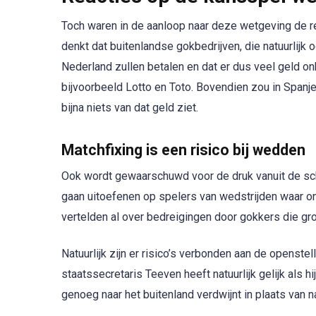
Toch waren in de aanloop naar deze wetgeving de r
denkt dat buitenlandse gokbedrijven, die natuurlijk
Nederland zullen betalen en dat er dus veel geld onb
bijvoorbeeld Lotto en Toto. Bovendien zou in Spanje
bijna niets van dat geld ziet.
Matchfixing is een risico bij wedden
Ook wordt gewaarschuwd voor de druk vanuit de sc
gaan uitoefenen op spelers van wedstrijden waar 
vertelden al over bedreigingen door gokkers die gr
Natuurlijk zijn er risico’s verbonden aan de openst
staatssecretaris Teeven heeft natuurlijk gelijk als h
genoeg naar het buitenland verdwijnt in plaats van 