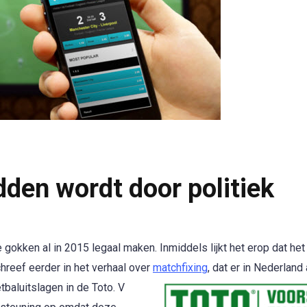
den wordt door politiek
okken al in 2015 legaal maken. Inmiddels lijkt het erop dat het
hreef eerder in het verhaal over
matchfixing
, dat er in Nederland 
baluitslagen in de Toto. V