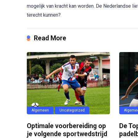
mogelijk van kracht kan worden. De Nederlandse lie
terecht kunnen?
Read More
Algemeen
Uncategorized
Algeme
Optimale voorbereiding op
De To
je volgende sportwedstrijd
padel