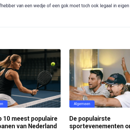
fhebber van een wedje of een gok moet toch ook legaal in eigen
en
Algemeen
p 10 meest populaire
De populairste
banen van Nederland
sportevenementen o