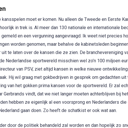
en
de kansspelen moet er komen. Nu alleen de Tweede en Eerste Ka
rlijk in trek is. Al meer dan 130 nationale en internationale bed
h gemeld en een vergunning aangevraagd. Ik weet niet precies h
ingen worden genomen, maar behalve de kabinetsleden beginne
uit te laten over de kansen die ze zien. De branchevereniging v
de Nederlandse sportwereld misschien wel zo’n 100 miljoen eur
recteur van PSV, ziet altijd kansen in welke nieuwe ontwikkelin
zaak. Hij wil graag met gokbedrijven in gesprek om gedachten uit 
ing van het gokken prima kansen voor de sportwereld. Er zal ech
 Gerbrands vindt, dat we niet langer moeten achterblijven bij he
nden hebben ze eigenlijk al een voorsprong en Nederlanders die 
Nederland gaan doen. Zo heeft de schatkist er ook wat aan.
der door de politiek behandeld zal worden en dan hopelijk zo sn