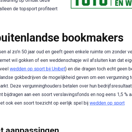
ersteuning op omdat deze
 alleen de topsport profiteert
 buitenlandse bookmakers
en al zo’n 50 jaar oud en geeft geen enkele ruimte om zonder v
ernet wil gokken of een weddenschapje wil afsluiten kan dat eige
 veel
wedden op sport bij Unibet
) en die dragen toch echt geen b
landse gokbedrijven de mogelijkheid geven om een vergunning te
arkt. Deze vergunninghouders betalen over hun bedrijfsresultaa
t bijdragen aan een soort verslavingsfonds en nog eens 1,5 % a
t ook een soort toezicht op eerlijk spel bij
wedden op sport
et aanpassingen