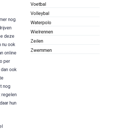
Voetbal
Volleybal
mer nog.
Waterpolo
rijven
Wielrennen
oe deze
Zeilen
n nu ook
Zwemmen
an online
o per
g dan ook
te
t nog
t regelen
daar hun
el