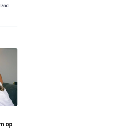
 land
m op