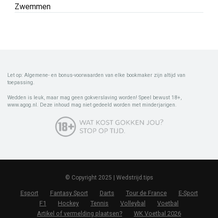
Zwemmen
Let op: Algemene- en bonus-voorwaarden van elke bookmaker zijn altijd van
toepassing.
Wedden is leuk, maar mag geen gokverslaving worden! Speel bewust 18+,
www.agog.nl. Deze inhoud mag niet gedeeld worden met minderjarigen.
© Copyright 2025 | Wedstrijd.tips
Esport
Fantasy Sport
Darts
Tour de France
E-Sport
F1
Hockey
Tennis
Volleybal
Voetbal
Artikel of vermelding plaatsen?
WK Voetbal 2026