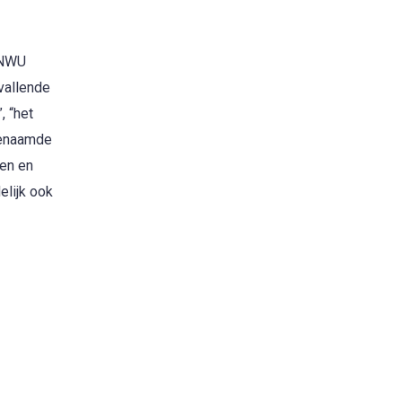
 KNWU
vallende
, “het
ogenaamde
gen en
elijk ook