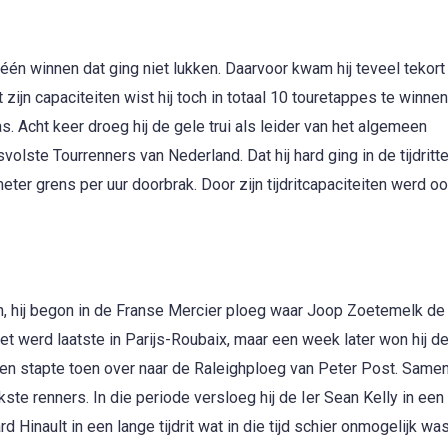
én winnen dat ging niet lukken. Daarvoor kwam hij teveel tekort 
jn capaciteiten wist hij toch in totaal 10 touretappes te winnen
 Acht keer droeg hij de gele trui als leider van het algemeen
ste Tourrenners van Nederland. Dat hij hard ging in de tijdritten
eter grens per uur doorbrak. Door zijn tijdritcapaciteiten werd o
n, hij begon in de Franse Mercier ploeg waar Joop Zoetemelk d
et werd laatste in Parijs-Roubaix, maar een week later won hij d
eg en stapte toen over naar de Raleighploeg van Peter Post. Same
kste renners. In die periode versloeg hij de Ier Sean Kelly in een
Hinault in een lange tijdrit wat in die tijd schier onmogelijk was