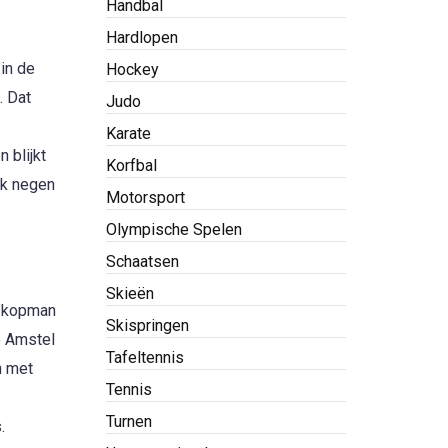
Handbal
Hardlopen
in de
Hockey
. Dat
Judo
Karate
 blijkt
Korfbal
ok negen
Motorsport
Olympische Spelen
Schaatsen
Skieën
e kopman
Skispringen
e Amstel
Tafeltennis
n met
Tennis
Turnen
.