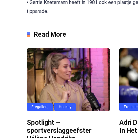
• Gerrie Knetemann heeft in 1981 ook een plaatje ge
tipparade.
Read More
Eregallerij
Hockey
Eregaller
Spotlight –
Adri D
sportverslaggeefster
In Het