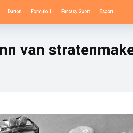
Darten
Formule 1
Fantasy Sport
Esport
nn van stratenmake