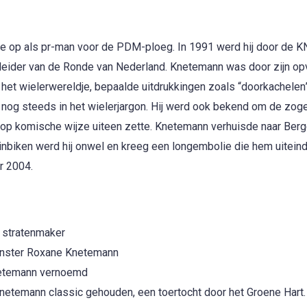
ijdje op als pr-man voor de PDM-ploeg. In 1991 werd hij door de
leider van de Ronde van Nederland. Knetemann was door zijn op
 het wielerwereldje, bepaalde uitdrukkingen zoals “doorkachelen”
r je nog steeds in het wielerjargon. Hij werd ook bekend om de z
g op komische wijze uiteen zette. Knetemann verhuisde naar Ber
inbiken werd hij onwel en kreeg een longembolie die hem uiteind
r 2004.
j stratenmaker
renster Roxane Knetemann
 Knetemann vernoemd
 Knetemann classic gehouden, een toertocht door het Groene Hart.