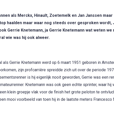
nnen als Merckx, Hinault, Zoetemelk en Jan Janssen maar e
e top haalden maar waar nog steeds over gesproken wordt, 
ook Gerrie Knetemann, ja Gerrie Knetemann wat weten we
al wie was hij ook alweer.
al als Gerrie Knetemann werd op 6 maart 1951 geboren in Amste
orkomen, zijn profcarrière spreidde zich uit over de periode 197
ementsrenner is hij eigenlijk nooit geworden, Gerrie was een re
 amateurrenner. Knetemann was ook geen echte sprinter, waar hij 
n klein groepje vlak voor de finish het grote peloton te ontvluc
ar een mooi voorbeeld van toen hij in de laatste meters Francesc