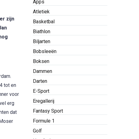
Apps
Atletiek
r zijn
Basketbal
Jan
Biathlon
 nog
Biljarten
Bobsleeën
Boksen
Dammen
rdam.
Darten
4 tot en
E-Sport
nner voor
Eregallerij
wel erg
Fantasy Sport
hten dat
Formule 1
o Moser
Golf