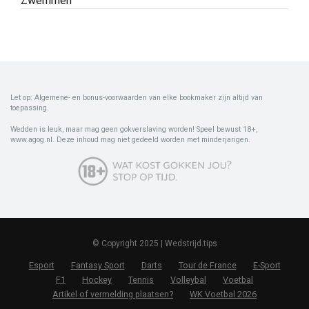
Zwemmen
Let op: Algemene- en bonus-voorwaarden van elke bookmaker zijn altijd van
toepassing.
Wedden is leuk, maar mag geen gokverslaving worden! Speel bewust 18+,
www.agog.nl. Deze inhoud mag niet gedeeld worden met minderjarigen.
© Copyright 2025 | Wedstrijd.tips
Esport
Fantasy Sport
Darts
Tour de France
E-Sport
F1
Hockey
Tennis
Volleybal
Voetbal
Artikel of vermelding plaatsen?
WK Voetbal 2026