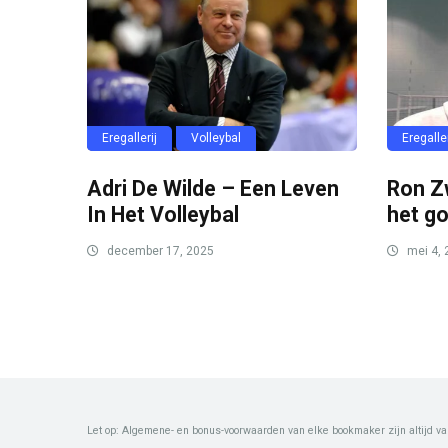
Eregallerij
Volleybal
Eregaller
Adri De Wilde – Een Leven
Ron Z
In Het Volleybal
het g
december 17, 2025
mei 4, 
Let op: Algemene- en bonus-voorwaarden van elke bookmaker zijn altijd va