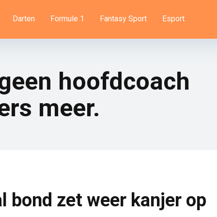
Darten
Formule 1
Fantasy Sport
Esport
 geen hoofdcoach
ers meer.
l bond zet weer kanjer op