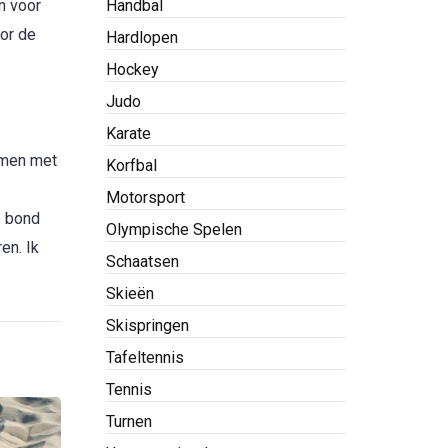
n voor
Handbal
or de
Hardlopen
Hockey
Judo
Karate
amen met
Korfbal
Motorsport
e bond
Olympische Spelen
en. Ik
Schaatsen
Skieën
Skispringen
Tafeltennis
Tennis
Turnen