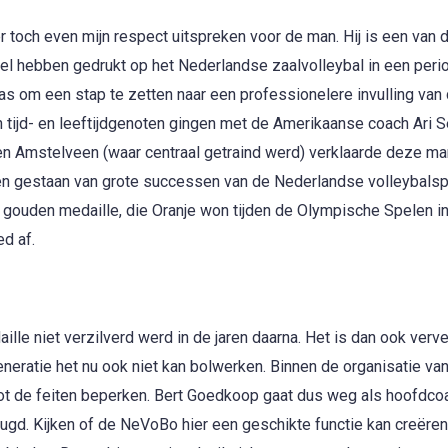
ier toch even mijn respect uitspreken voor de man. Hij is een van 
pel hebben gedrukt op het Nederlandse zaalvolleybal in een peri
as om een stap te zetten naar een professionelere invulling van
 tijd- en leeftijdgenoten gingen met de Amerikaanse coach Ari S
uiten Amstelveen (waar centraal getraind werd) verklaarde deze m
en gestaan van grote successen van de Nederlandse volleybalsp
gouden medaille, die Oranje won tijden de Olympische Spelen in
d af.
ille niet verzilverd werd in de jaren daarna. Het is dan ook ver
eratie het nu ook niet kan bolwerken. Binnen de organisatie va
ot de feiten beperken. Bert Goedkoop gaat dus weg als hoofdco
ugd. Kijken of de NeVoBo hier een geschikte functie kan creëren