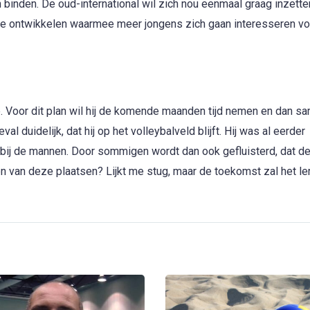
en binden. De oud-international wil zich nou eenmaal graag inzette
n te ontwikkelen waarmee meer jongens zich gaan interesseren vo
 Voor dit plan wil hij de komende maanden tijd nemen en dan s
val duidelijk, dat hij op het volleybalveld blijft. Hij was al eerder
bij de mannen. Door sommigen wordt dan ook gefluisterd, dat d
van deze plaatsen? Lijkt me stug, maar de toekomst zal het ler