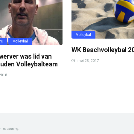
Volleybal
ij
Volleybal
WK Beachvolleybal 2
werver was lid van
mei 23, 2017
ouden Volleybalteam
2018
n toepassing.