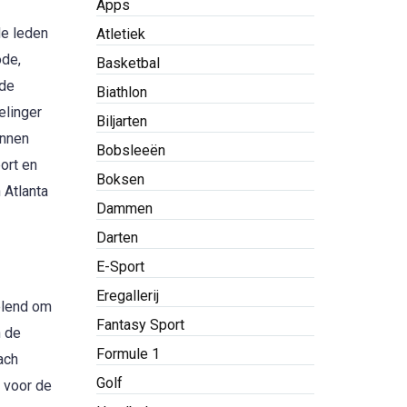
Apps
de leden
Atletiek
ode,
Basketbal
 de
Biathlon
elinger
Biljarten
annen
Bobsleeën
ort en
Boksen
 Atlanta
Dammen
Darten
E-Sport
Eregallerij
velend om
Fantasy Sport
n de
Formule 1
ach
Golf
 voor de