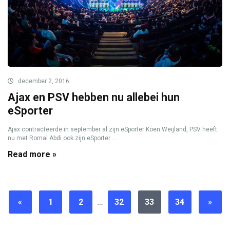
december 2, 2016
Ajax en PSV hebben nu allebei hun
eSporter
Ajax contracteerde in september al zijn eSporter Koen Weijland, PSV heeft
nu met Romal Abdi ook zijn eSporter ...
Read more »
«
1
2
…
32
33
34
»