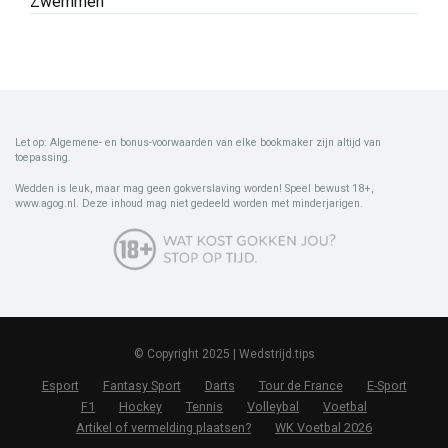
Zwemmen
Let op: Algemene- en bonus-voorwaarden van elke bookmaker zijn altijd van
toepassing.
Wedden is leuk, maar mag geen gokverslaving worden! Speel bewust 18+,
www.agog.nl. Deze inhoud mag niet gedeeld worden met minderjarigen.
© Copyright 2025 | Wedstrijd.tips
Esport
Fantasy Sport
Darts
Tour de France
E-Sport
F1
Hockey
Tennis
Volleybal
Voetbal
Artikel of vermelding plaatsen?
WK Voetbal 2026