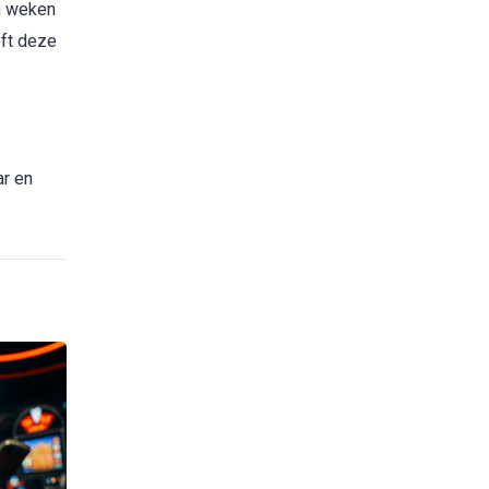
n weken
eft deze
ar en