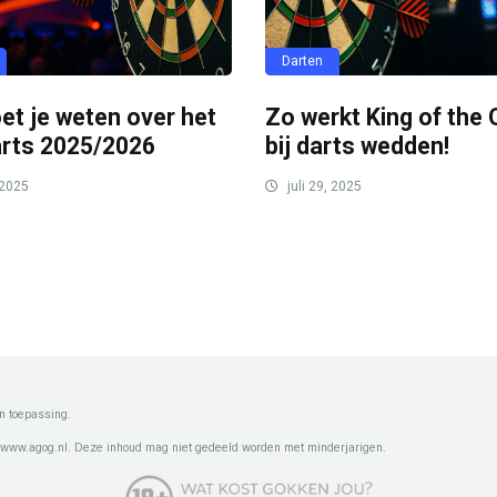
Darten
et je weten over het
Zo werkt King of the
rts 2025/2026
bij darts wedden!
 2025
juli 29, 2025
n toepassing.
 www.agog.nl. Deze inhoud mag niet gedeeld worden met minderjarigen.