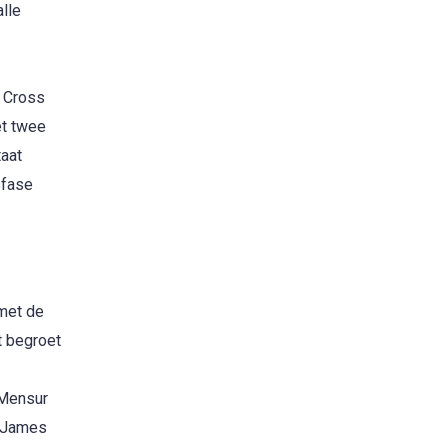
lle
b Cross
et twee
taat
sfase
 met de
t begroet
 Mensur
r James