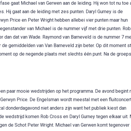
ase gaat Michael van Gerwen aan de leiding. Hij won tot nu toe a
s. Hij gaat aan de leiding met zes punten. Daryl Gurney is de
yn Price en Peter Wright hebben allebei vier punten maar hun
genstander van Michael is de nummer vijf met drie punten. Ro
nder dan dat van Wade. Raymond van Barneveld is de nummer 7 m
r de gemiddelden van Van Barneveld zijn beter. Op dit moment s
 moment op de negende plaats met slechts één punt. Na de groep
 een paar mooie wedstrijden op het programma. De avond begint
 Gerwyn Price. De Engelsman wordt meestal met een fluitconcer
t zal donderdagavond niet anders zijn want het publiek kiest dan
eede wedstrijd komen Rob Cross en Daryl Gurney tegen elkaar uit.
tegen de Schot Peter Wright. Michael van Gerwen komt tegenove