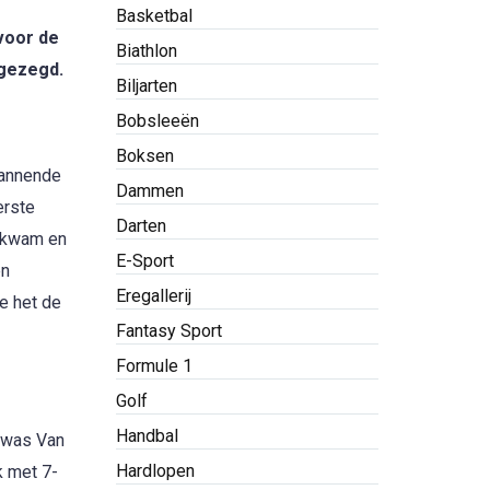
Basketbal
voor de
Biathlon
fgezegd.
Biljarten
Bobsleeën
Boksen
pannende
Dammen
erste
Darten
n kwam en
E-Sport
en
Eregallerij
e het de
Fantasy Sport
Formule 1
Golf
Handbal
 was Van
Hardlopen
k met 7-