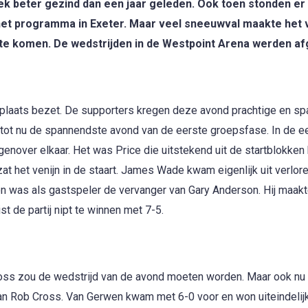
ek beter gezind dan een jaar geleden. Ook toen stonden er
het programma in Exeter. Maar veel sneeuwval maakte het 
r te komen. De wedstrijden in de Westpoint Arena werden a
e plaats bezet. De supporters kregen deze avond prachtige en s
 tot nu de spannendste avond van de eerste groepsfase. In de e
nover elkaar. Het was Price die uitstekend uit de startblokke
at het venijn in de staart. James Wade kwam eigenlijk uit verlor
on was als gastspeler de vervanger van Gary Anderson. Hij maakt
t de partij nipt te winnen met 7-5.
oss zou de wedstrijd van de avond moeten worden. Maar ook nu
an Rob Cross. Van Gerwen kwam met 6-0 voor en won uiteindelij