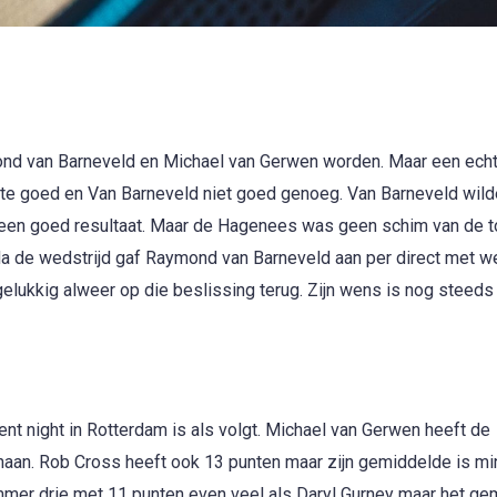
nd van Barneveld en Michael van Gerwen worden. Maar een ech
te goed en Van Barneveld niet goed genoeg. Van Barneveld wilde
 een goed resultaat. Maar de Hagenees was geen schim van de 
Na de wedstrijd gaf Raymond van Barneveld aan per direct met we
elukkig alweer op die beslissing terug. Zijn wens is nog steed
t night in Rotterdam is als volgt. Michael van Gerwen heeft de
naan. Rob Cross heeft ook 13 punten maar zijn gemiddelde is mi
mer drie met 11 punten even veel als Daryl Gurney maar het ge