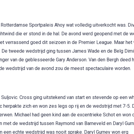
 Rotterdamse Sportpaleis Ahoy wat volledig uitverkocht was. Di
htwind die er stond in de hal. De avond werd geopend met de we
het verrassend goed dit seizoen in de Premier League. Maar het
k. De tweede wedstrijd ging tussen James Wade en de Belg Dimit
nger van de geblesseerde Gary Anderson. Van den Bergh deed 
rde wedstrijd van de avond zou de meest spectaculaire worden.
Suljovic. Cross ging uitstekend van start en stevende op een w
c herpakte zich en won zes legs op rij en de wedstrijd met 7-5. 
Gerwen. Michael had geen kind aan de excentrieke Schot en won 
n met de wedstrijd tussen Raymond van Barneveld en Daryl Gurn
an een echte wedstrijd was nooit sprake. Daryl Gurney won erg