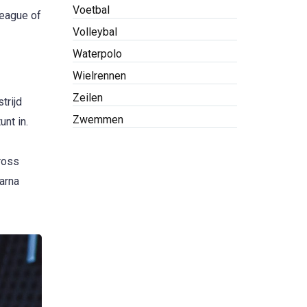
Voetbal
eague of
Volleybal
Waterpolo
Wielrennen
Zeilen
trijd
Zwemmen
nt in.
ross
arna