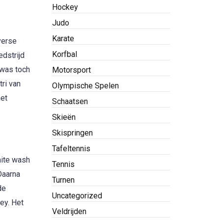
Hockey
Judo
Karate
verse
Korfbal
dstrijd
 was toch
Motorsport
ri van
Olympische Spelen
het
Schaatsen
Skieën
Skispringen
Tafeltennis
hite wash
Tennis
Daarna
Turnen
de
Uncategorized
ey. Het
Veldrijden