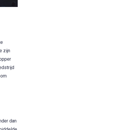
te
 zijn
topper
dstrijd
s om
nder dan
middelde