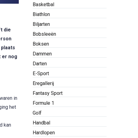
Basketbal
Biathlon
Biljarten
t die
Bobsleeën
erson
Boksen
 plaats
Dammen
 er nog
Darten
E-Sport
Eregallerij
Fantasy Sport
waren in
Formule 1
ging het
Golf
Handbal
id kan
Hardlopen