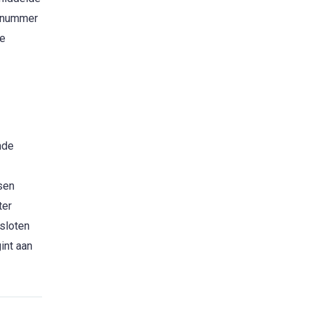
e nummer
de
nde
sen
ter
sloten
int aan