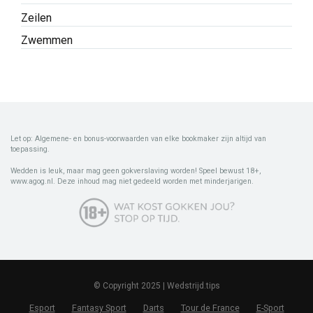
Zeilen
Zwemmen
Let op: Algemene- en bonus-voorwaarden van elke bookmaker zijn altijd van
toepassing.
Wedden is leuk, maar mag geen gokverslaving worden! Speel bewust 18+,
www.agog.nl. Deze inhoud mag niet gedeeld worden met minderjarigen.
© Copyright 2025 | Wedstrijd.tips
Esport
Fantasy Sport
Darts
Tour de France
E-Sport