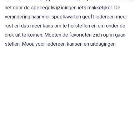
het door de spelregelwijzigingen iets makkelijker. De
verandering naar vier speelkwarten geeft iedereen meer
rust en dus meer kans om te herstellen en om onder de
druk uit te komen. Moeten de favorieten zich op in gaan
stellen. Mooi: voor iedereen kansen en uitdagingen.
Oranje won voor
het laatst in 2006 de Champions Trophy. Australië is de te
kloppen ploeg. Zij wonnen de trofee vanaf 2008
ononderbroken. Wat zijn de kansen van Nederland dit jaar?