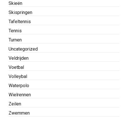
Turnen
Uncategorized
Veldrijden
Voetbal
Volleybal
Waterpolo
Wielrennen
Zeilen
Zwemmen
Let op: Algemene- en bonus-voorwaarden van elke bookmaker zijn altijd van
toepassing.
Wedden is leuk, maar mag geen gokverslaving worden! Speel bewust 18+,