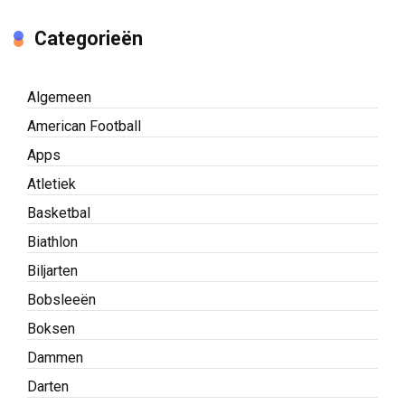
American Football
Apps
Atletiek
Basketbal
Biathlon
Biljarten
Bobsleeën
Boksen
Dammen
Darten
E-Sport
Eregallerij
Fantasy Sport
Formule 1