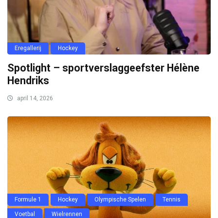
Spotlight – sportverslaggeefster Hélène
Hendriks
april 14, 2026
Formule 1
Hockey
Olympische Spelen
Tennis
Voetbal
Wielrennen
Loeki de Leeuw terug op televisie:
Alsjemenou!
mei 17, 2021