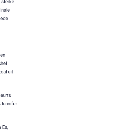
 sterke
inale
hede
nen
chel
oal uit
Geurts
 Jennifer
 Es,