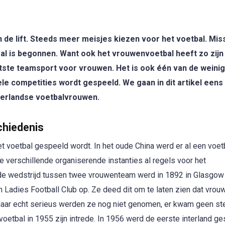
 de lift. Steeds meer meisjes kiezen voor het voetbal. Mis
maal is begonnen. Want ook het vrouwenvoetbal heeft zo zijn
ntste teamsport voor vrouwen. Het is ook één van de weini
 competities wordt gespeeld. We gaan in dit artikel eens 
derlandse voetbalvrouwen.
chiedenis
et voetbal gespeeld wordt. In het oude China werd er al een voet
verschillende organiserende instanties al regels voor het
de wedstrijd tussen twee vrouwenteam werd in 1892 in Glasgow
sh Ladies Football Club op. Ze deed dit om te laten zien dat vro
aar echt serieus werden ze nog niet genomen, er kwam geen st
oetbal in 1955 zijn intrede. In 1956 werd de eerste interland g