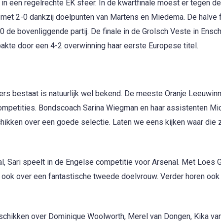
in een regelrechte EK sfeer. In de kwartfinale moest er tegen de
t 2-0 dankzij doelpunten van Martens en Miedema. De halve f
de bovenliggende partij. De finale in de Grolsch Veste in Ensc
kte door een 4-2 overwinning haar eerste Europese titel.
ters bestaat is natuurlijk wel bekend. De meeste Oranje Leeuwin
 competities. Bondscoach Sarina Wiegman en haar assistenten Mi
ikken over een goede selectie. Laten we eens kijken waar die z
al, Sari speelt in de Engelse competitie voor Arsenal. Met Loes 
d ook over een fantastische tweede doelvrouw. Verder horen ook
schikken over Dominique Woolworth, Merel van Dongen, Kika van