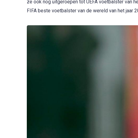
ze ook nog uitgeroepen tot UEFA voetbalster van he
FIFA beste voetbalster van de wereld van het jaar 2