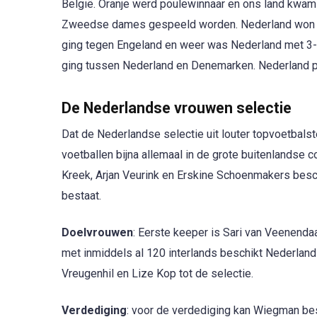
België. Oranje werd poulewinnaar en ons land kwam 
Zweedse dames gespeeld worden. Nederland won me
ging tegen Engeland en weer was Nederland met 3-0 
ging tussen Nederland en Denemarken. Nederland pa
De Nederlandse vrouwen selectie
Dat de Nederlandse selectie uit louter topvoetbals
voetballen bijna allemaal in de grote buitenlandse
Kreek, Arjan Veurink en Erskine Schoenmakers besch
bestaat.
Doelvrouwen
: Eerste keeper is Sari van Veenenda
met inmiddels al 120 interlands beschikt Nederlan
Vreugenhil en Lize Kop tot de selectie.
Verdediging
: voor de verdediging kan Wiegman be