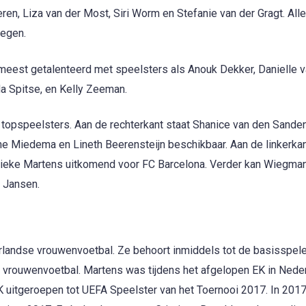
en, Liza van der Most, Siri Worm en Stefanie van der Gragt. All
oegen.
 meest getalenteerd met speelsters als Anouk Dekker, Danielle 
da Spitse, en Kelly Zeeman.
r topspeelsters. Aan de rechterkant staat Shanice van den Sande
ne Miedema en Lineth Beerensteijn beschikbaar. Aan de linkerkan
ieke Martens uitkomend voor FC Barcelona. Verder kan Wiegma
 Jansen.
rlandse vrouwenvoetbal. Ze behoort inmiddels tot de basisspele
 vrouwenvoetbal. Martens was tijdens het afgelopen EK in Nede
K uitgeroepen tot UEFA Speelster van het Toernooi 2017. In 201