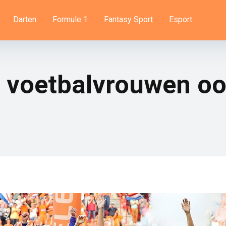
Darten
Formule 1
Fantasy Sport
Esport
 voetbalvrouwen oo