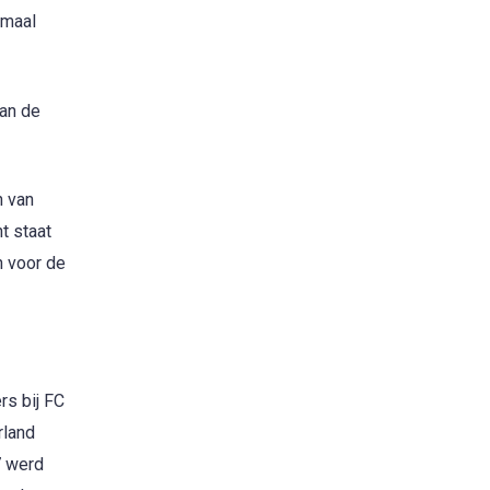
emaal
van de
n van
t staat
n voor de
rs bij FC
rland
7 werd