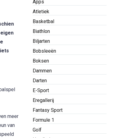
Apps
Atletiek
Basketbal
schien
Biathlon
 eigen
Biljarten
ge
iets
Bobsleeën
Boksen
Dammen
Darten
balspel
E-Sport
Eregallerij
Fantasy Sport
uwen meer
Formule 1
eun van
Golf
espeeld