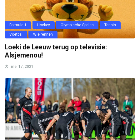
Formule 1
Hockey
Olympische Spelen
Tennis
Voetbal
Wielrennen
Loeki de Leeuw terug op televisie:
Alsjemenou!
mei 17, 2021