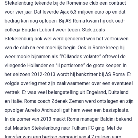
Stekelenburg tekende bij de Romeinse club een contract
voor vier jaar. Dat leverde Ajax 6,3 miljoen euro op en dat
bedrag kon nog oplopen. Bij AS Roma kwam hij ook oud-
collega Bogdan Lobont weer tegen. Stek zoals
Stekelenburg ook wel werd genoemd won het vertrouwen
van de club na een moeilijk begin. Ook in Rome kreeg hij
weer mooie bijnamen als “l’Ollandes volante” oftewel de
vliegende Hollander en ”il portierone” de grote keeper. In
het seizoen 2012-2013 wordt hij bankzitter bij AS Roma. Er
volgde overleg met zijn zaakwaarnemer over een eventueel
vertrek. Er was veel belangstelling uit Engeland, Duitsland
en Italië. Roma coach Zdenek Zeman werd ontslagen en zijn
opvolger Aurelio Andrazoli gaf hem weer een basisplaats.
In de zomer van 2013 maakt Roma manager Baldini bekend
dat Maarten Stekelenburg naar Fulham FC ging. Met de
transfer was een bedrag gemoeid van 4,7 miljoen euro.