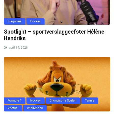
Eregallerij
Hockey
Spotlight – sportverslaggeefster Hélène
Hendriks
april 14, 2026
Formule 1
Hockey
Olympische Spelen
Tennis
Voetbal
Wielrennen