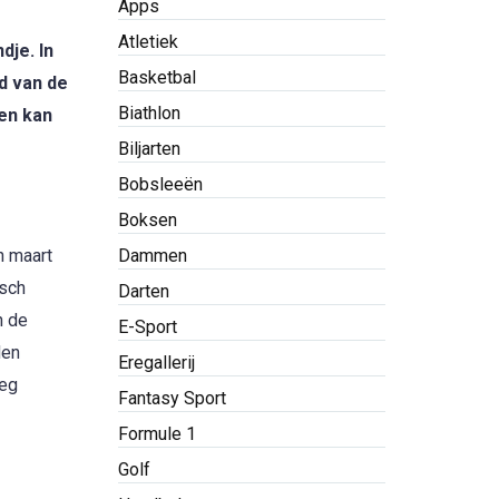
Apps
Atletiek
dje. In
Basketbal
d van de
Biathlon
en kan
Biljarten
Bobsleeën
Boksen
n maart
Dammen
isch
Darten
n de
E-Sport
den
Eregallerij
eeg
Fantasy Sport
Formule 1
Golf