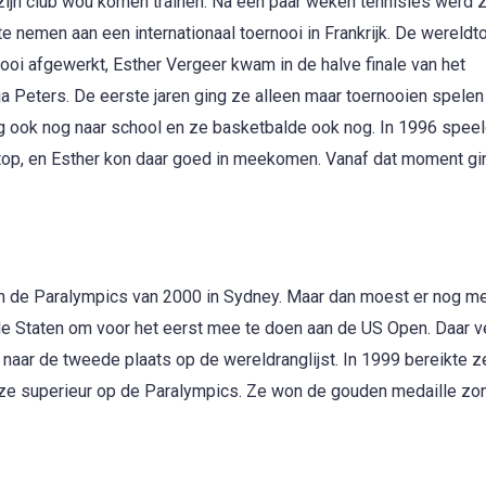
zijn club wou komen trainen. Na een paar weken tennisles werd z
nemen aan een internationaal toernooi in Frankrijk. De wereld
ooi afgewerkt, Esther Vergeer kwam in de halve finale van het
a Peters. De eerste jaren ging ze alleen maar toernooien spelen 
g ook nog naar school en ze basketbalde ook nog. In 1996 spee
dtop, en Esther kon daar goed in meekomen. Vanaf dat moment gi
n de Paralympics van 2000 in Sydney. Maar dan moest er nog m
de Staten om voor het eerst mee te doen aan de US Open. Daar v
 naar de tweede plaats op de wereldranglijst. In 1999 bereikte z
s ze superieur op de Paralympics. Ze won de gouden medaille zo