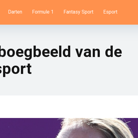
Darten
Formule 1
Fantasy Sport
Esport
 boegbeeld van de
port