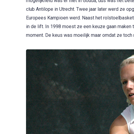
mogelijkheid was er niet in Gouda, dus was het bete
club Antilope in Utrecht. Twee jaar later werd ze
Europees Kampioen werd. Naast het rolstoelbasketba
in de lift. In 1998 moest ze een keuze gaan maken 
moment. De keus was moeilijk maar omdat ze toch me