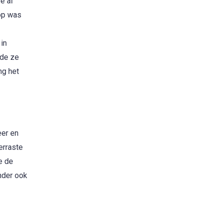
e al
top was
in
lde ze
ng het
eer en
erraste
e de
nder ook