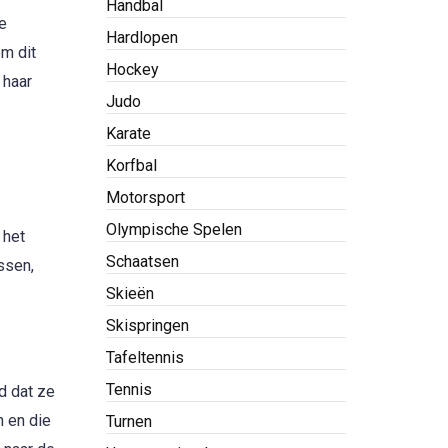
Handbal
e
Hardlopen
m dit
Hockey
 haar
Judo
Karate
Korfbal
Motorsport
Olympische Spelen
 het
Schaatsen
ssen,
Skieën
Skispringen
Tafeltennis
Tennis
d dat ze
n en die
Turnen