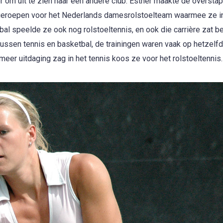
r om uit te zien naar een andere club. Esther maakte de overstap
 opgeroepen voor het Nederlands damesrolstoelteam waarmee ze 
l speelde ze ook nog rolstoeltennis, en ook die carrière zat be
tussen tennis en basketbal, de trainingen waren vaak op hetzelf
er uitdaging zag in het tennis koos ze voor het rolstoeltennis.