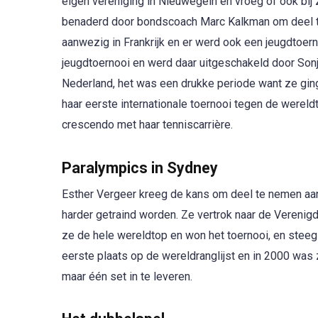
eigen vereniging in Nieuwegein en vroeg of ook bij 
benaderd door bondscoach Marc Kalkman om deel te 
aanwezig in Frankrijk en er werd ook een jeugdtoern
jeugdtoernooi en werd daar uitgeschakeld door Sonj
Nederland, het was een drukke periode want ze gin
haar eerste internationale toernooi tegen de werel
crescendo met haar tenniscarrière.
Paralympics in Sydney
Esther Vergeer kreeg de kans om deel te nemen aa
harder getraind worden. Ze vertrok naar de Verenig
ze de hele wereldtop en won het toernooi, en steeg
eerste plaats op de wereldranglijst en in 2000 wa
maar één set in te leveren.