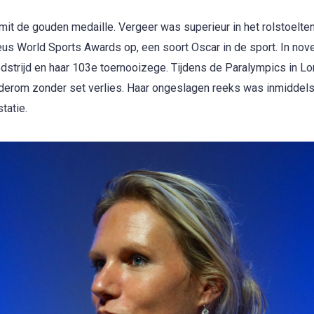
t de gouden medaille. Vergeer was superieur in het rolstoelten
eus World Sports Awards op, een soort Oscar in de sport. In no
strijd en haar 103e toernooizege. Tijdens de Paralympics in L
derom zonder set verlies. Haar ongeslagen reeks was inmiddel
tatie.