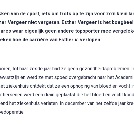
kken van de sport, iets om trots op te zijn voor zo’n klein lan
her Vergeer niet vergeten. Esther Vergeer is het boegbeel
mares waar eigenlijk geen andere topsporter mee vergelek
eken hoe de carrière van Esther is verlopen.
boren, tot haar zesde jaar had ze geen gezondheidsproblemen. I
bewustzijn en werd ze met spoed overgebracht naar het Academ
het ziekenhuis ontdekt dat ze een ophoping van bloed en vocht i
r hersenen werd een drain geplaatst die het bloed en vocht kon
nd het ziekenhuis verlaten. In december van het zelfde jaar kr
oedoperatie.