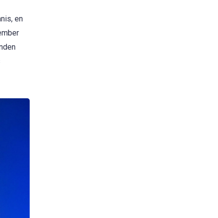
nis, en
vember
onden
s