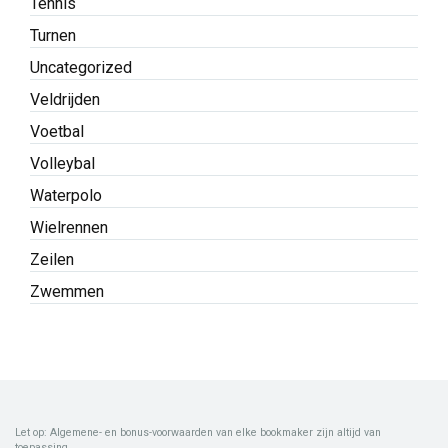
Tennis
Turnen
Uncategorized
Veldrijden
Voetbal
Volleybal
Waterpolo
Wielrennen
Zeilen
Zwemmen
Let op: Algemene- en bonus-voorwaarden van elke bookmaker zijn altijd van
toepassing.