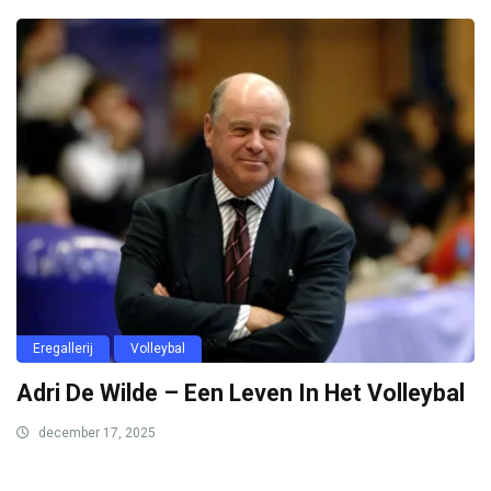
Eregallerij
Volleybal
Adri De Wilde – Een Leven In Het Volleybal
december 17, 2025