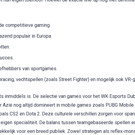
 de competitieve gaming.
azend populair in Europa.
tten.
succes.
liefhebbers van sportgames.
imracing, vechtspellen (zoals Street Fighter) en mogelijk ook VR
rts inmiddels is. De selectie van games voor het WK Esports Du
r Azië nog altijd domineert in mobile games zoals PUBG Mobile
s zoals CS2 en Dota 2. Deze culturele verschillen zorgen voor sp
n eigen specialiteit. De balans tussen teamgebaseerde spellen e
rekkelijk voor een breed publiek. Zowel strategen als reflex-mon