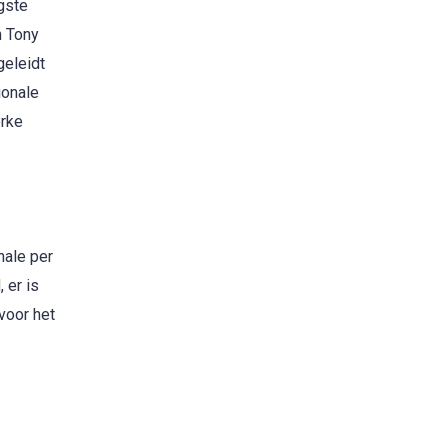
gste
n Tony
geleidt
ionale
erke
nale per
 er is
voor het