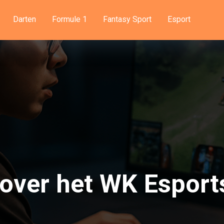
Darten
Formule 1
Fantasy Sport
Esport
n over het WK Esport