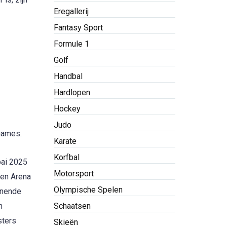
Eregallerij
Fantasy Sport
Formule 1
Golf
Handbal
Hardlopen
Hockey
Judo
-games.
Karate
Korfbal
bai 2025
Motorsport
 en Arena
Olympische Spelen
annende
Schaatsen
n
sters
Skieën