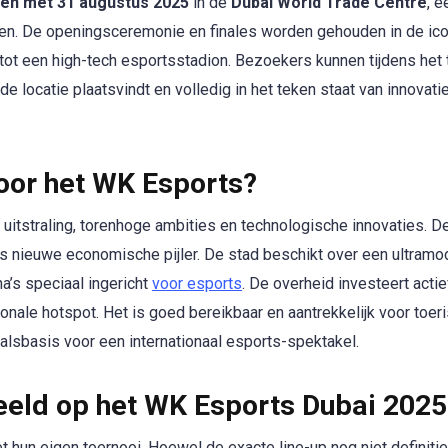
 en met 31 augustus 2025
in de
Dubai World Trade Centre
, e
en. De openingsceremonie en finales worden gehouden in de ic
ot een high-tech esportsstadion. Bezoekers kunnen tijdens het 
e locatie plaatsvindt en volledig in het teken staat van innovatie
oor het WK Esports?
 uitstraling, torenhoge ambities en technologische innovaties. D
als nieuwe economische pijler. De stad beschikt over een ultram
na’s speciaal ingericht
voor esports
. De overheid investeert actie
onale hotspot. Het is goed bereikbaar en aantrekkelijk voor toer
alsbasis voor een internationaal esports-spektakel.
ld op het WK Esports Dubai 2025
 hun eigen toernooi. Hoewel de exacte line-up nog niet definitief 