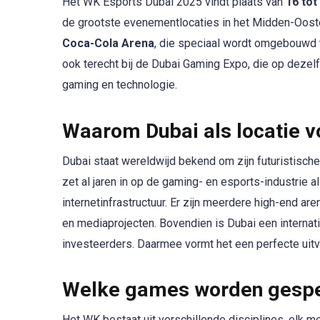
Het WK Esports Dubai 2025 vindt plaats van
16 tot
de grootste evenementlocaties in het Midden-Oost
Coca-Cola Arena
, die speciaal wordt omgebouwd t
ook terecht bij de Dubai Gaming Expo, die op dezelfd
gaming en technologie.
Waarom Dubai als locatie v
Dubai staat wereldwijd bekend om zijn futuristische
zet al jaren in op de gaming- en esports-industrie 
internetinfrastructuur. Er zijn meerdere high-end are
en mediaprojecten. Bovendien is Dubai een internati
investeerders. Daarmee vormt het een perfecte uitv
Welke games worden gespee
Het WK bestaat uit verschillende disciplines, elk met