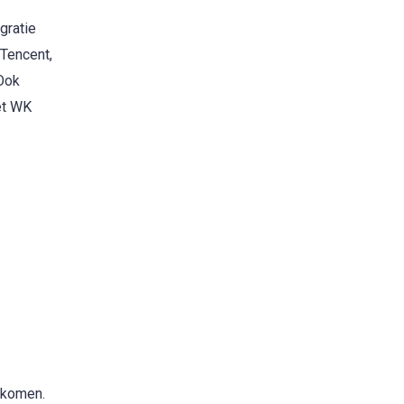
gratie
 Tencent,
 Ook
et WK
rkomen.