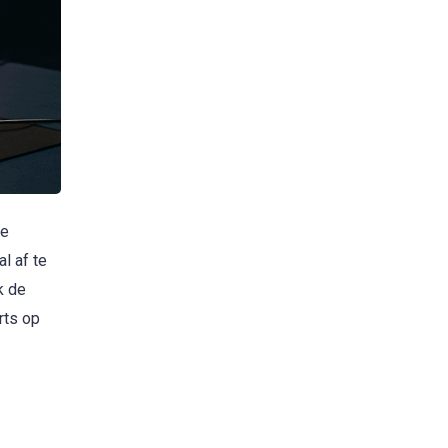
ve
l af te
k de
rts op