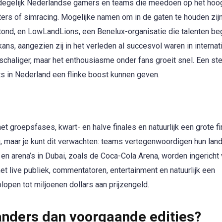
l degelijk Nederlandse gamers en teams die meedoen op het hoo
ters of simracing. Mogelijke namen om in de gaten te houden zij
stond, en LowLandLions, een Benelux-organisatie die talenten be
ns, aangezien zij in het verleden al succesvol waren in internat
chaliger, maar het enthousiasme onder fans groeit snel. Een st
s in Nederland een flinke boost kunnen geven.
et groepsfases, kwart- en halve finales en natuurlijk een grote fi
ng, maar je kunt dit verwachten: teams vertegenwoordigen hun land,
en arena’s in Dubai, zoals de Coca-Cola Arena, worden ingericht 
t live publiek, commentatoren, entertainment en natuurlijk een
lopen tot miljoenen dollars aan prijzengeld.
anders dan voorgaande edities?