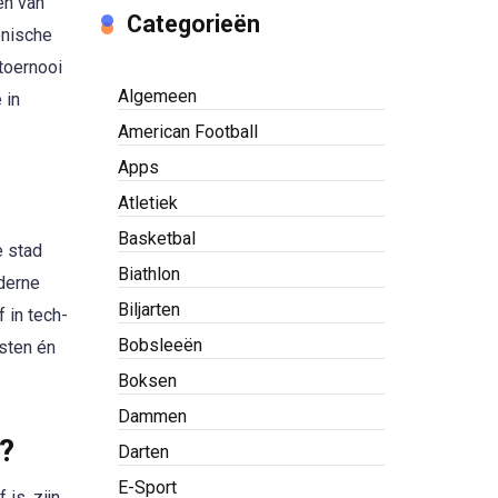
en van
Categorieën
onische
toernooi
Algemeen
 in
American Football
Apps
Atletiek
Basketbal
e stad
Biathlon
oderne
Biljarten
f in tech-
Bobsleeën
isten én
Boksen
Dammen
?
Darten
E-Sport
is, zijn