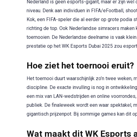
Nederland is geen esports-gigant, maar er zijn we
niveau. Denk aan individuen in FIFA/eFootball, shoo
Kok, een FIFA-speler die al eerder op grote podia 
richting de top. Ook Nederlandse simracers maken ka
toernooien. De Nederlandse deelname is vaak kleins
prestatie op het WK Esports Dubai 2025 zou esport
Hoe ziet het toernooi eruit?
Het toernooi duurt waarschijnlijk zo’n twee weken, m
discipline. De exacte invulling is nog in ontwikkeli
een mix van LAN-wedstrijden en online voorrondes, 
publiek. De finaleweek wordt een waar spektakel, me
gigantisch prijzenpot. Bij sommige games kan dit op
Wat maakt dit WK Esports 