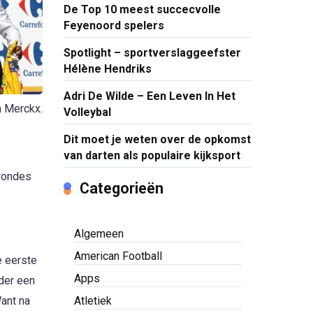
De Top 10 meest succecvolle
Feyenoord spelers
Spotlight – sportverslaggeefster
Hélène Hendriks
Adri De Wilde – Een Leven In Het
n Merckx.
Volleybal
Dit moet je weten over de opkomst
van darten als populaire kijksport
 rondes
Categorieën
Algemeen
American Football
e eerste
Apps
der een
Atletiek
Want na