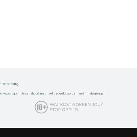
n toepassing.
 www.agog.nl. Deze inhoud mag niet gedeeld worden met minderjarigen.