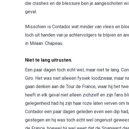
die crashes en de blessure ben je aangeschoten wild 
geval.
Misschien is Contador wat minder van vlees en bloe
toch uit handen van je achtervolgers te blijven en a
in Milaan. Chapeau.
Niet te lang uitrusten.
Een paar dagen toch echt wel, maar niet te lang. Co
Giro. Het was niet alleeen fysiek loodzwaar, maar na
gaan denken aan de Tour de France, waar hij het tw
heeft in elk geval niet alleen zichzelf en zijn fans b
gelegenheid had hij zijn haar roze laten verven om te
Contador een paar dagen geleden even een dip had,
gestegen en hij was toch echt wel ongerust geweest. 
de France, hoewel hij wel weet dat de Spanjaard daa