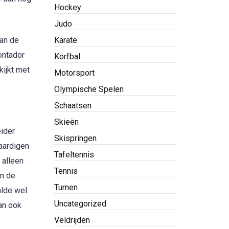
Hockey
Judo
van de
Karate
ontador
Korfbal
kijkt met
Motorsport
Olympische Spelen
Schaatsen
Skieën
eider
Skispringen
aar
digen
Tafeltennis
 alleen
Tennis
in de
Turnen
alde wel
Uncategorized
an ook
Veldrijden