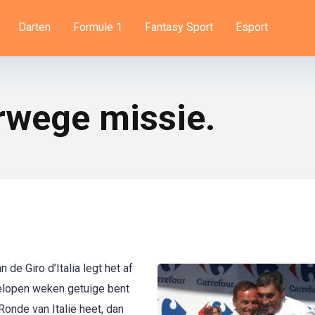
Darten
Formule 1
Fantasy Sport
Esport
rwege missie.
 de Giro d’Italia legt het af
gelopen weken getuige bent
onde van Italië heet, dan