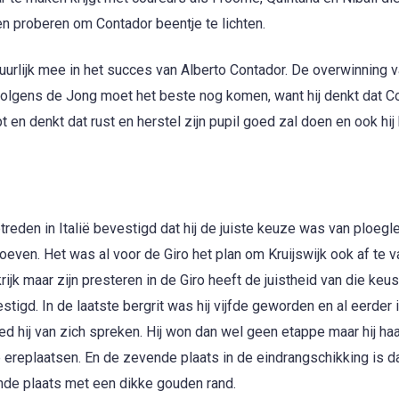
len proberen om Contador beentje te lichten.
uurlijk mee in het succes van Alberto Contador. De overwinning 
volgens de Jong moet het beste nog komen, want hij denkt dat C
 en denkt dat rust en herstel zijn pupil goed zal doen en ook hij 
eden in Italië bevestigd dat hij de juiste keuze was van ploegl
oeven. Het was al voor de Giro het plan om Kruijswijk ook af te v
rijk maar zijn presteren in de Giro heeft de juistheid van die keus
tigd. In de laatste bergrit was hij vijfde geworden en al eerder 
d hij van zich spreken. Hij won dan wel geen etappe maar hij ha
 ereplaatsen. En de zevende plaats in de eindrangschikking is d
de plaats met een dikke gouden rand.