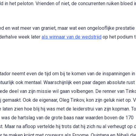
in het peloton. Vrienden of niet, de concurrenten ruiken bloed i
d en wat meer van graniet, maar wat een ongelooflijke prestati
nderhalve week later
als winnaar van de wedstrijd
op het podium t
ntador neemt even de tijd om bij te komen van de inspanningen i
tuurlijk ook mentaal. Waarschijnlijk een paar dagen absolute rust
eede deel van zijn missie wil gaan volbengen. De renner van Tin
lij gemaakt. Ook de eigenaar, Oleg Tinkov, kon zijn geluk niet op. 
 laten zien hoe blij hij was met de leiderstrui van zijn kopman. T
 was de hartslag van de grote baas naar waarden boven de 170
Maar na afloop vertelde hij trots dat hij zich nu al verheugt op 
r te maken krijgt met coureurs als Froome, Quintana en Nibali di