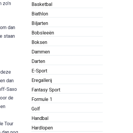
n zo’n
Basketbal
Biathlon
Biljarten
e om dan
Bobsleeën
e staan
Boksen
Dammen
Darten
E-Sport
n deze
Eregallerij
 en dan
koff-Saxo
Fantasy Sport
Voor de
Formule 1
oen
Golf
Handbal
de Tour
Hardlopen
e dan nog