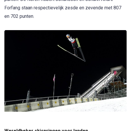
Forfang staan respectievelijk zesde en zevende met 807
en 702 punten.
Wereldbeker skispringen voor landen