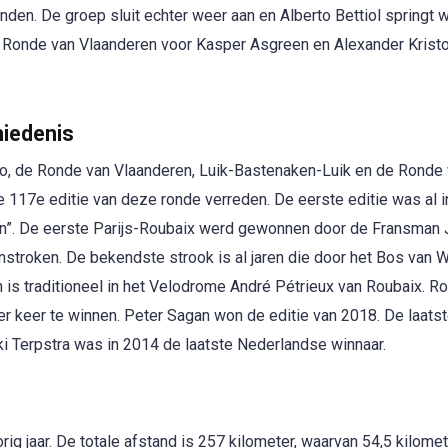
en. De groep sluit echter weer aan en Alberto Bettiol springt 
de Ronde van Vlaanderen voor Kasper Asgreen en Alexander Kristo
hiedenis
, de Ronde van Vlaanderen, Luik-Bastenaken-Luik en de Ronde
e 117e editie van deze ronde verreden. De eerste editie was al 
en”. De eerste Parijs-Roubaix werd gewonnen door de Fransman
stroken. De bekendste strook is al jaren die door het Bos van W
h is traditioneel in het Velodrome André Pétrieux van Roubaix. R
er keer te winnen. Peter Sagan won de editie van 2018. De laats
i Terpstra was in 2014 de laatste Nederlandse winnaar.
rig jaar. De totale afstand is 257 kilometer, waarvan 54,5 kilome