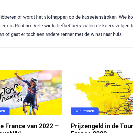
libberen of wordt het stofhappen op de kasseienstroken. Wie ko
ieux in Roubaix. Vele wielerliefhebbers zullen de koers volgen l
n of gaat er toch een andere renner met de winst naar huis.
nen
Wielrennen
de France van 2022 –
Prijzengeld in de Tou