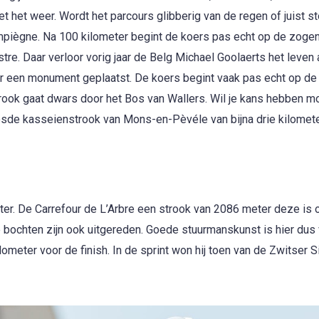
et het weer. Wordt het parcours glibberig van de regen of juist st
Compiègne. Na 100 kilometer begint de koers pas echt op de zog
tre. Daar verloor vorig jaar de Belg Michael Goolaerts het leven 
ar een monument geplaatst. De koers begint vaak pas echt op de
rook gaat dwars door het Bos van Wallers. Wil je kans hebben mo
reesde kasseienstrook van Mons-en-Pèvéle van bijna drie kilomete
jter. De Carrefour de L’Arbre een strook van 2086 meter deze is 
 bochten zijn ook uitgereden. Goede stuurmanskunst is hier dus 
lometer voor de finish. In de sprint won hij toen van de Zwitser S