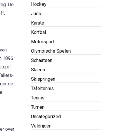
Hockey
weg. De
ff.
Judo
Karate
Korfbal
Motorsport
 van
Olympische Spelen
in 1896
Schaatsen
 Jozef
Skieën
allers-
Skispringen
oger de
Tafeltennis
te
Tennis
Turnen
Uncategorized
Veldrijden
ter over