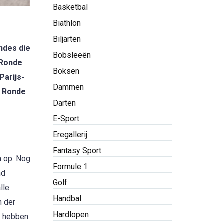
Basketbal
Biathlon
Biljarten
ndes die
Bobsleeën
 Ronde
Boksen
Parijs-
Dammen
e Ronde
Darten
E-Sport
Eregallerij
Fantasy Sport
n op. Nog
Formule 1
nd
Golf
lle
Handbal
n der
Hardlopen
nt hebben