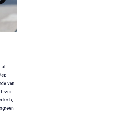
tal
Step
nde van
C Team
enkolb,
Asgreen