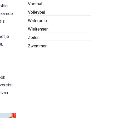
Voetbal
offig
Volleybal
enaamde
Waterpolo
als
Wielrennen
et je
Zeilen
r.
Zwemmen
ook
vereist.
ilvan