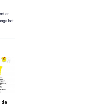
mt er
angs het
r de