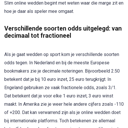
Slim online wedden begint met weten waar die marge zit en
hoe je daar als speler mee omgaat.
Verschillende soorten odds uitgelegd: van
decimaal tot fractioneel
Als je gaat wedden op sport kom je verschillende soorten
odds tegen. In Nederland en bij de meeste Europese
bookmakers zie je decimale noteringen. Bijvoorbeeld 2.50
betekent dat je bij 10 euro inzet, 25 euro terugkrijgt. In
Engeland gebruiken ze vaak fractionele odds, zoals 3/1.
Dat betekent dat je voor elke 1 euro inzet, 3 euro winst
maakt. In Amerika zie je weer hele andere cijfers zoals -110
of +200. Dat kan verwarrend zijn als je online wedden doet
bij internationale platforms. Toch betekenen ze allemaal