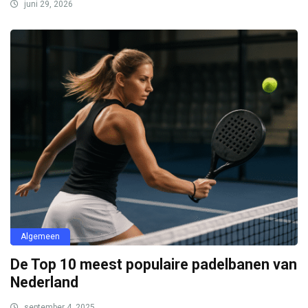
juni 29, 2026
Algemeen
De Top 10 meest populaire padelbanen van
Nederland
september 4, 2025