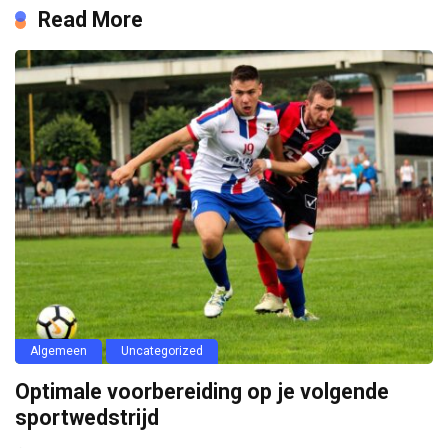
Read More
Algemeen
Uncategorized
Optimale voorbereiding op je volgende
sportwedstrijd