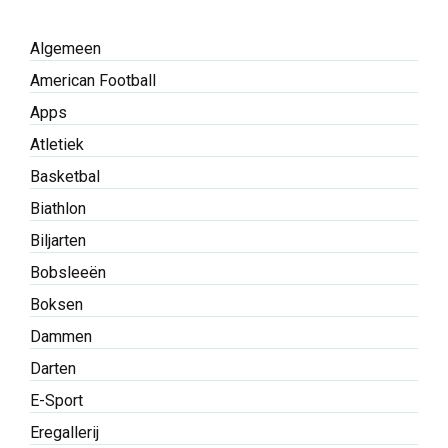
Algemeen
American Football
Apps
Atletiek
Basketbal
Biathlon
Biljarten
Bobsleeën
Boksen
Dammen
Darten
E-Sport
Eregallerij