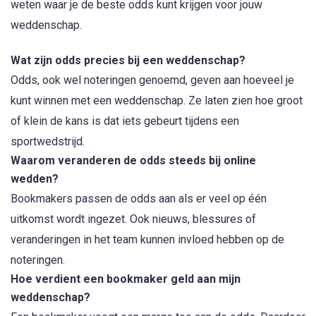
weten waar je de beste odds kunt krijgen voor jouw
weddenschap.
Wat zijn odds precies bij een weddenschap?
Odds, ook wel noteringen genoemd, geven aan hoeveel je
kunt winnen met een weddenschap. Ze laten zien hoe groot
of klein de kans is dat iets gebeurt tijdens een
sportwedstrijd.
Waarom veranderen de odds steeds bij online
wedden?
Bookmakers passen de odds aan als er veel op één
uitkomst wordt ingezet. Ook nieuws, blessures of
veranderingen in het team kunnen invloed hebben op de
noteringen.
Hoe verdient een bookmaker geld aan mijn
weddenschap?