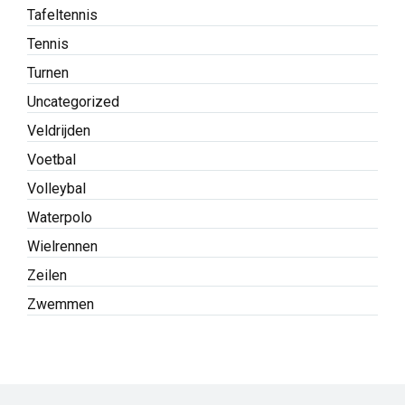
Tafeltennis
Tennis
Turnen
Uncategorized
Veldrijden
Voetbal
Volleybal
Waterpolo
Wielrennen
Zeilen
Zwemmen