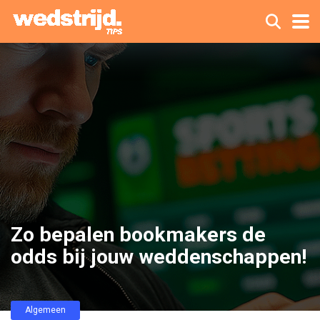
Zo bepalen bookmakers de
odds bij jouw weddenschappen!
Algemeen