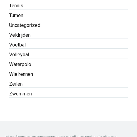
Tennis
Turnen
Uncategorized
Veldrijden
Voetbal
Volleybal
Waterpolo
Wielrennen
Zeilen
Zwemmen
Let op: Algemene- en bonus-voorwaarden van elke bookmaker zijn altijd van